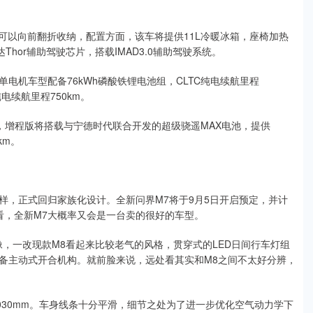
并可以向前翻折收纳，配置方面，该车将提供11L冷暖冰箱，座椅加热
hor辅助驾驶芯片，搭载IMAD3.0辅助驾驶系统。
电机车型配备76kWh磷酸铁锂电池组，CLTC纯电续航里程
纯电续航里程750km。
面，增程版将搭载与宁德时代联合开发的超级骁遥MAX电池，提供
km。
样，正式回归家族化设计。全新问界M7将于9月5日开启预定，并计
来看，全新M7大概率又会是一台卖的很好的车型。
，一改现款M8看起来比较老气的风格，贯穿式的LED日间行车灯组
备主动式开合机构。就前脸来说，远处看其实和M8之间不太好分辨，
距为3030mm。车身线条十分平滑，细节之处为了进一步优化空气动力学下