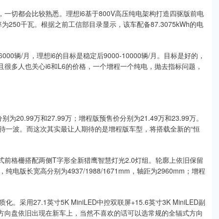
一切都会比较熟悉。理想i6基于800V高压纯电架构打造四驱版前电
为250千瓦。根据之前工信部目录显示，该车配备87.3075kWh的电
0辆/月，理想i6的目标是稳定后9000-10000辆/月。目标是好的，
且很多人也关心i6和L6的价格，一个增程一个纯电，抛去指标问题，
20.99万和27.99万；增程版预售价分别为21.49万和23.99万。
待一波。而这次其实最让人期待的是增程版车型，将搭载全新的“恒
式前格栅搭配两侧T字形全新猎鹰智慧灯光2.0灯组。轮廓上依旧保留
版长宽高分别为4937/1988/1671mm，轴距为2960mm；增程
7.1英寸5K MiniLED中控双联屏+15.6英寸3K MiniLED副
辐式方向盘依旧出现在新车上，当然不喜欢的话可以选常规的全辐式方向