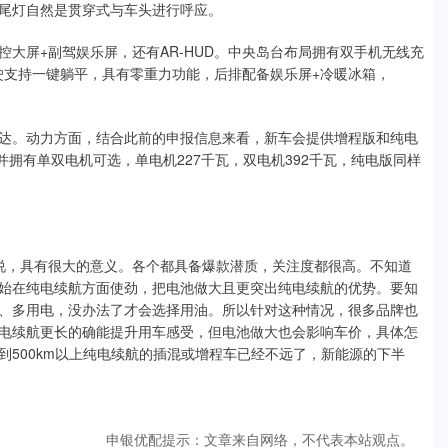
尾灯自然是贯穿式与车头进行呼应。
控大屏+副驾娱乐屏，还有AR-HUD。中央岛台布局拥有双手机无线充
驶支持一键躺平，具有零重力功能，后排配备娱乐屏+冷暖冰箱，
激光雷达。动力方面，结合此前的申报信息来看，新车会提供增程版和纯电
，并拥有单双电机可选，单电机227千瓦，双电机392千瓦，纯电版同样
说，具有很大的意义。各个都具备爆款潜质，关注度都很高。不知道
始在纯电续航方面使劲，把电池做大且更突出纯电续航的优势。要知
、多用电，没办法了才会选择用油。所以针对这种情况，很多品牌也
电续航更长的确能提升用车感受，但电池做大也会影响车价，具体怎
500km以上纯电续航的插混或增程车已经不远了，新能源的下半
申银优配提示：文章来自网络，不代表本站观点。