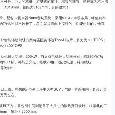
密不可分，巨大的格栅、游艇式的车顶、精致的细节，也被称为杭州湾
）/1819mm，轴距为3169mm，真的很大！
配备32扬声器Naim音响系统，采用9.2.4.8声场布局，峰值功率
适性配置这里就不展开了，总之就是市面上流行的、你能想到的，他都
能辅助驾驶方案将匹配英伟达Thor-U芯片，算力为700TOPS；
1400TOPS。
动机最大功率为205kW，前后双电机最大功率分别为前290kW/后
h加速时间3.1秒。补能是亮点，搭载70度6C混动电池，纯电续航
仅需9分钟！
0日上市。理想i6定位是五座中大型SUV，与i8一样采用同一套设计语
5万元左右。
风玻璃下方，前包围中间则配备了大尺寸的散热开口设计。根据此前工
5mm，轴距为3000mm。