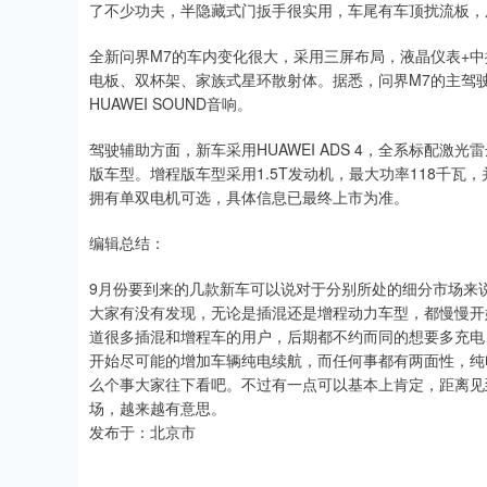
了不少功夫，半隐藏式门扳手很实用，车尾有车顶扰流板，
全新问界M7的车内变化很大，采用三屏布局，液晶仪表+中
电板、双杯架、家族式星环散射体。据悉，问界M7的主驾
HUAWEI SOUND音响。
驾驶辅助方面，新车采用HUAWEI ADS 4，全系标配
版车型。增程版车型采用1.5T发动机，最大功率118千瓦
拥有单双电机可选，具体信息已最终上市为准。
编辑总结：
9月份要到来的几款新车可以说对于分别所处的细分市场来
大家有没有发现，无论是插混还是增程动力车型，都慢慢开
道很多插混和增程车的用户，后期都不约而同的想要多充电
开始尽可能的增加车辆纯电续航，而任何事都有两面性，纯
么个事大家往下看吧。不过有一点可以基本上肯定，距离见到
场，越来越有意思。
发布于：北京市