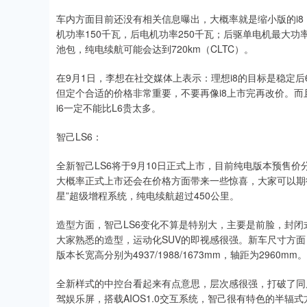
车内方面目前还没有相关信息曝出，大概率就是缩小版的i8，
机功率150千瓦，后电机功率250千瓦；后驱单电机最大功率
池包，纯电续航可能会达到720km（CLTC）。
在9月1日，李想在社交媒体上表示：理想i8的目标是稳定后600
但定个合适的价格非常重要，不要再像i8上市完再改价。而
i6一定不能比L6贵太多。
智己LS6：
全新智己LS6将于9月10日正式上市，目前纯电版本预售价分别为
大概率正式上市还会在价格方面带来一些惊喜，大家可以期
星”超级增程系统，纯电续航超过450公里。
造型方面，智己LS6变化不算是特别大，主要是前脸，封闭
大家熟悉的造型，运动化SUV的即视感很强。新车尺寸方面，纯电
版本长宽高分别为4937/1988/1673mm，轴距为2960mm。
全新样式的中控台看起来有点意思，层次感很强，打破了同质化。采用2
驾娱乐屏，搭载AIOS1.0交互系统，智己很有特色的半