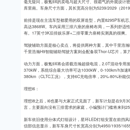
毫无疑问，极氪9X的卖电与超大尺寸、很霸气的外观设计
库里南。车身尺寸方面，其长宽高分别为5239/2029（2019
前排是现在主流车型都爱用的双屏造型，内置8295P车机芯片，
高达3868W。车内采用三排六座的座椅布局，一系列舒
有。17英寸3K后排娱乐屏+二排零重力座椅实测真的很爽。
驾驶辅助方面是核心卖点，将提供两种方案，其中千里浩瀚H7智
千里浩瀚H9智能辅助驾驶方案则会配备双Thor-U芯片，算力达
动力方面，极氪9X将会搭载浩瀚超级电混，2.0T混动专用发
370kW，系统综合最大功率可达1030kW，0-100km/
380km（CLTC工况），支持6C充电倍率，20%-80%补能
理想i6：
理想i8之后，i6也要与大家正式见面了，新车计划是在9月3
言，主要面向没有三排需求的家庭，小编预计门槛将来到2
新车依旧使用分体式灯组设计，星环LED灯组安置在前挡
信部信息显示，新车车身尺寸长宽高分别为4950/1935/165