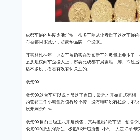
成都车展的热度逐渐消散，很多车圈从业者做了这次车展的
布会都同步减少，超豪华品牌一个没来。
其实相比往年，这次车展确实在发布新车的数量上要少了一
是从规模到车企投入上，都要比成都车展更胜一筹。不过当
话不多说，看看有没有你关注的。
极氪9X：
极氪9X这台车可以说是吊足了胃口，最近才开始正式亮相，
的营销工作小编觉得值得给个赞，没有咆哮没有拉踩，不说
展开剩余91%
极氪9X目前已经正式开启预售，其共推出3款车型，预售价区间
极氪009那边的调性。极氪9X开启预售1小时，大定订单即突