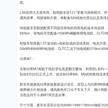
盘。
LS6采用大五座布局，副驾驶支持121°零重力座椅模式，
通风按摩，驾驶辅助方面，将配备520线激光雷达以及英伟达T
纯电版车型根据配置不同提供单电机和双电机版本供选择，单
650km；双电机车型配备103kWh磷酸铁锂电池组，CLTC
程版车型搭载1.5T发动机+电机组成的混动系统，电池方
52kWh和66kWh电池组，CLTC工况下纯电续航370km/450
问界M7：
全新问界M7相较于现款变化真是翻天覆地，和理想L系列一
划在9月23日正式上市。按目前问界M8、M9的销售情况
新车外观换装问界家族最新设计语言，造型上与问界M8很像
将两侧大灯相连接，通风散热开口位于车头下方，预计将配
当然这对于小弟M7而言是好事。
尺寸方面，新车长宽高分别为5080/1999/1780mm轴