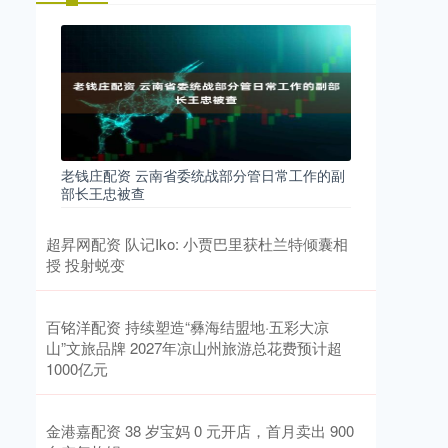
老钱庄配资 云南省委统战部分管日常工作的副
部长王忠被查
超昇网配资 队记Iko: 小贾巴里获杜兰特倾囊相
授 投射蜕变
百铭洋配资 持续塑造“彝海结盟地·五彩大凉
山”文旅品牌 2027年凉山州旅游总花费预计超
1000亿元
金港嘉配资 38 岁宝妈 0 元开店，首月卖出 900