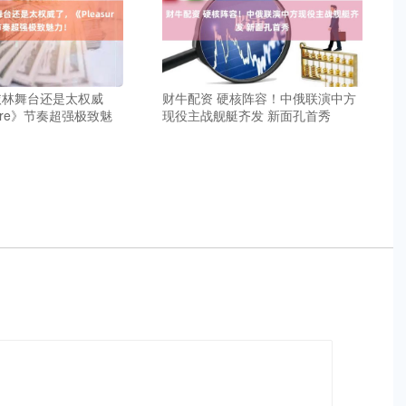
依林舞台还是太权威
财牛配资 硬核阵容！中俄联演中方
sure》节奏超强极致魅
现役主战舰艇齐发 新面孔首秀