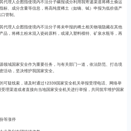
其代理人企图指使境内不法分子瞒报成分利用我寄递渠道将稀土偷运
指标、成分含量等信息，将高纯度稀土（如镝、铽）申报为低价值产
出口管制。
其代理人企图指使境内不法分子将未申报的稀土相关物项隐藏在其他
产品，将稀土粉末混入瓷砖原料，或灌入塑料模特、矿泉水瓶等，再
源领域国家安全作为重要任务，与有关部门一道，依法防范、打击境
密活动，坚决维护我国家安全。
可疑线索，请及时通过12339国家安全机关举报受理电话、网络举
公众号举报受理渠道或者直接向当地国家安全机关进行举报，共同筑牢维护国家
份等涨停