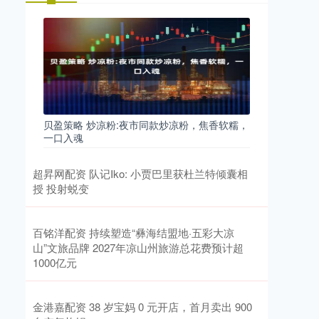
贝盈策略 炒凉粉:夜市同款炒凉粉，焦香软糯，
一口入魂
超昇网配资 队记Iko: 小贾巴里获杜兰特倾囊相
授 投射蜕变
百铭洋配资 持续塑造“彝海结盟地·五彩大凉
山”文旅品牌 2027年凉山州旅游总花费预计超
1000亿元
金港嘉配资 38 岁宝妈 0 元开店，首月卖出 900