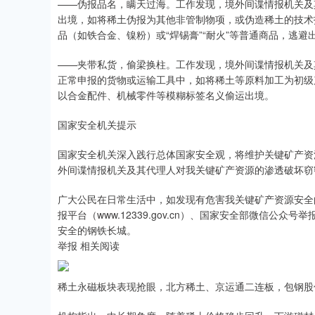
——伪报品名，瞒天过海。工作发现，境外间谍情报机关及
出境，如将稀土伪报为其他非管制物项，或伪造稀土的技术
品（如铁合金、镍粉）或“焊锡膏”“耐火”等普通商品，逃避
——夹带私货，偷梁换柱。工作发现，境外间谍情报机关及
正常申报的货物或运输工具中，如将稀土等原料加工为初级
以合金配件、机械零件等模糊标签名义偷运出境。
国家安全机关提示
国家安全机关深入践行总体国家安全观，将维护关键矿产资
外间谍情报机关及其代理人对我关键矿产资源的渗透破坏窃
广大公民在日常生活中，如发现有危害我关键矿产资源安全的
报平台（www.12339.gov.cn）、国家安全部微信
安全的钢铁长城。
举报 相关阅读
稀土永磁板块表现抢眼，北方稀土、京运通二连板，包钢股