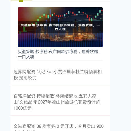
贝盈策略 炒凉粉:夜市同款炒凉粉，焦香软糯，
一口入魂
超昇网配资 队记Iko: 小贾巴里获杜兰特倾囊相
授 投射蜕变
百铭洋配资 持续塑造“彝海结盟地·五彩大凉
山”文旅品牌 2027年凉山州旅游总花费预计超
1000亿元
金港嘉配资 38 岁宝妈 0 元开店，首月卖出 900