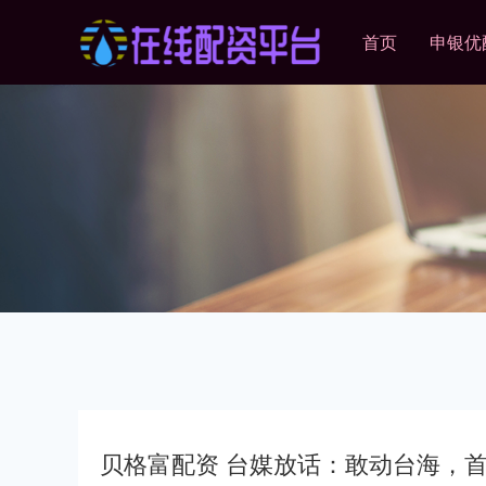
首页
申银优
贝格富配资 台媒放话：敢动台海，