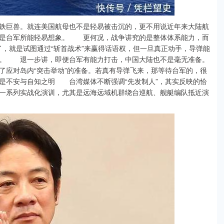
巨兽。就连美国航母也不是轻易被击沉的，更不用说近年来大陆航
不是台军所能轻易想象。 更何况，战争讲究的是整体体系能力，而
白了，就是试图通过“斩首战术”来赢得话语权，但一旦真正动手，导弹能
数。 退一步讲，即便台军有能力打击，中国大陆也不是毫无准备。
了应对岛内“突击举动”的准备。若真有导弹飞来，那等待台军的，很
是不安与自知之明 台湾媒体不断强调“先发制人”，其实反映的恰
一系列实战化演训，尤其是远海远域机群绕台巡航、舰艇编队抵近演