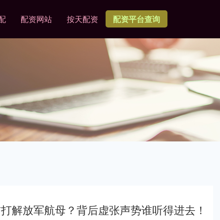
配
配资网站
按天配资
配资平台查询
首打解放军航母？背后虚张声势谁听得进去！