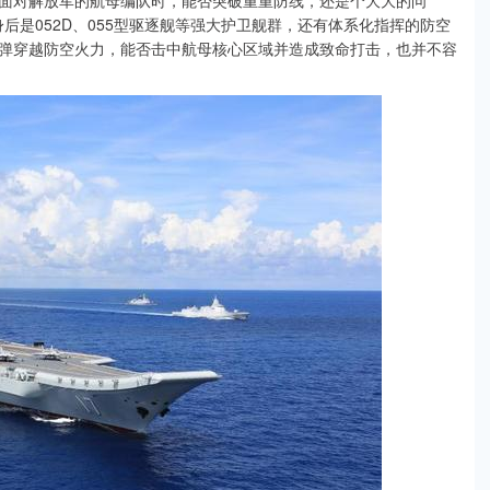
面对解放军的航母编队时，能否突破重重防线，还是个大大的问
后是052D、055型驱逐舰等强大护卫舰群，还有体系化指挥的防空
弹穿越防空火力，能否击中航母核心区域并造成致命打击，也并不容