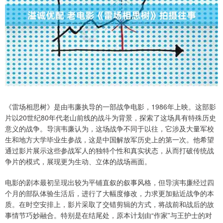
《雷场相思树》是由韦廉执导的一部战争电影，1986年上映。这部影
片以20世纪80年代老山前线的战斗为背景，探索了这场具有特殊历史
意义的战争。导演韦廉认为，这场战争不同于以往，它涉及大量军校
生和地方大学毕业生参战，这是中国解放军历史上的第一次。他希望
通过影片展示这些参战军人的独特个性和真实状态，从而打破传统战
争片的模式，展现更为生动、立体的战场画面。
电影的剧本最初呈现出较为平铺直叙的叙事风格，但导演韦廉经过四
个月的部队体验生活后，进行了大幅度修改，力求更加贴近战争的本
质。在时空安排上，影片采取了交错剪辑的方式，将战前和战后的故
事情节巧妙融合。特别是在结尾处，原本计划由“作家”与王护士的对