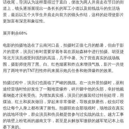
话收尾，导演认为这样显得过于直白，便改为两人并肩走在节日的街
道上，镜头逐渐展现出一条长长的军工小道以及前线战斗的生活场
景，最后以五个大学生并肩走向前方的镜头作结，这样的处理使影片
更加富有深意和象征性。
展开剩余68%
电影的拍摄地选在了云南河口县，拍摄时正值七月的酷暑，但由于影
片的需求，演员们有时需要穿着冬装在原始森林中进行拍摄。胡亚捷
等北方演员感受到强烈的高温，几乎中暑。为了营造真实的战场氛
围，摄影师使用了黑、白、红色烟雾和炸点来增强气氛，影片一共使
用了两吨半的TNT烈性炸药来展示炮兵任务和炮弹爆炸的效果。
拍摄过程中，演员们也面临了严峻的挑战。在一次外景拍摄时，巫刚
途经雷场时恰好发生了一颗地雷爆炸，碎片砸中他的头部，幸好他戴
着钢盔才没有受伤。为增加真实感，演员们的服装经过特别处理，用
煤油、红土和炭灰做旧，穿起来非常僵硬，导致皮肤磨伤，蚊虫叮咬
也让每个人身上都布满了脓包。拍摄联欢会那场戏时，场地设在真实
的战地环境中，群众演员和伤员都是曾参与过实战的战士。越方工事
的墙壁上粉笔画的越南文字，甚至是从解放军缴获的越军笔记本上临
摹下来的。