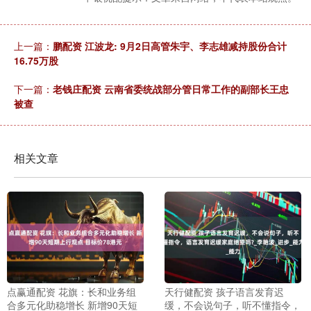
上一篇：
鹏配资 江波龙: 9月2日高管朱宇、李志雄减持股份合计
16.75万股
下一篇：
老钱庄配资 云南省委统战部分管日常工作的副部长王忠
被查
相关文章
点赢通配资 花旗：长和业务组
天行健配资 孩子语言发育迟
合多元化助稳增长 新增90天短
缓，不会说句子，听不懂指令，