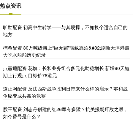
热点资讯
旷世配资 初高中生转学——与其硬撑，不如换个适合自己的
地方
楠希配资 30万吨级海上“巨无霸”满载靠泊&#32;刷新天津港最
大吃水船舶历史纪录
点赢通配资 花旗：长和业务组合多元化助稳增长 新增90天短
期上行观点 目标价78港元
道正网配资 反法西斯战争胜利日带来什么样的启示？零和战
争应变成共赢的竞赛
股王配资 刘志丹创建的红26军有多猛？抗美援朝歼敌之最，
如今番号是什么？