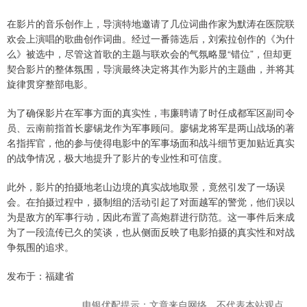
在影片的音乐创作上，导演特地邀请了几位词曲作家为默涛在医院联
欢会上演唱的歌曲创作词曲。经过一番筛选后，刘索拉创作的《为什
么》被选中，尽管这首歌的主题与联欢会的气氛略显“错位”，但却更
契合影片的整体氛围，导演最终决定将其作为影片的主题曲，并将其
旋律贯穿整部电影。
为了确保影片在军事方面的真实性，韦廉聘请了时任成都军区副司令
员、云南前指首长廖锡龙作为军事顾问。廖锡龙将军是两山战场的著
名指挥官，他的参与使得电影中的军事场面和战斗细节更加贴近真实
的战争情况，极大地提升了影片的专业性和可信度。
此外，影片的拍摄地老山边境的真实战地取景，竟然引发了一场误
会。在拍摄过程中，摄制组的活动引起了对面越军的警觉，他们误以
为是敌方的军事行动，因此布置了高炮群进行防范。这一事件后来成
为了一段流传已久的笑谈，也从侧面反映了电影拍摄的真实性和对战
争氛围的追求。
发布于：福建省
申银优配提示：文章来自网络，不代表本站观点。