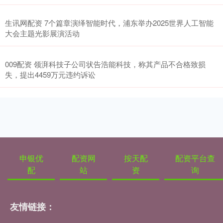
生讯网配资 7个篇章演绎智能时代，浦东举办2025世界人工智能
大会主题光影展演活动
009配资 领湃科技子公司状告浩能科技，称其产品不合格致损
失，提出4459万元违约诉讼
申银优
配资网
按天配
配资平台查
配
站
资
询
友情链接：