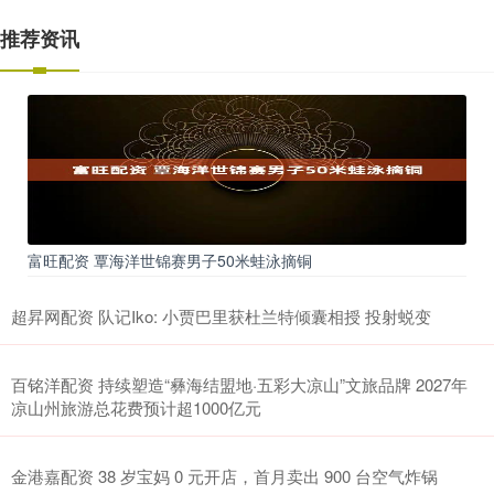
推荐资讯
富旺配资 覃海洋世锦赛男子50米蛙泳摘铜
超昇网配资 队记Iko: 小贾巴里获杜兰特倾囊相授 投射蜕变
百铭洋配资 持续塑造“彝海结盟地·五彩大凉山”文旅品牌 2027年
凉山州旅游总花费预计超1000亿元
金港嘉配资 38 岁宝妈 0 元开店，首月卖出 900 台空气炸锅