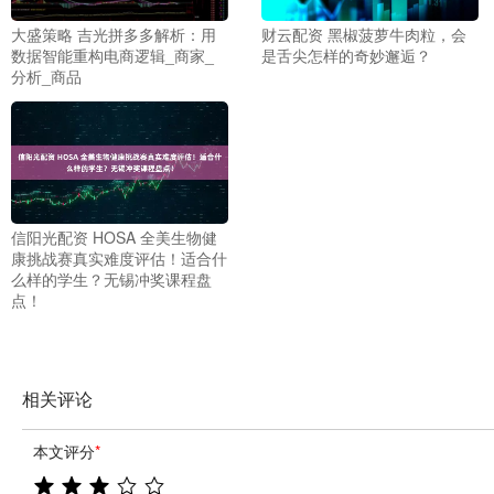
大盛策略 吉光拼多多解析：用
财云配资 黑椒菠萝牛肉粒，会
数据智能重构电商逻辑_商家_
是舌尖怎样的奇妙邂逅？
分析_商品
信阳光配资 HOSA 全美生物健
康挑战赛真实难度评估！适合什
么样的学生？无锡冲奖课程盘
点！
相关评论
本文评分
*