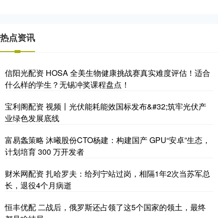
热点资讯
信阳光配资 HOSA 全美生物健康挑战赛真实难度评估！适合
什么样的学生？无锡冲奖课程盘点！
宝利阁配资 视频丨光伏能耗能效国标发布&#32;筑牢光伏产
业绿色发展底线
富易螽策略 沐曦股份CTO杨建：构建国产 GPU“安卓”生态，
计划培育 300 万开发者
财米网配资 扎哈罗夫：给列宁站过岗，相隔1年2次当苏军总
长，退役4个月病逝
恒丰优配 二战后，俄罗斯还占领了这5个国家的领土，最终