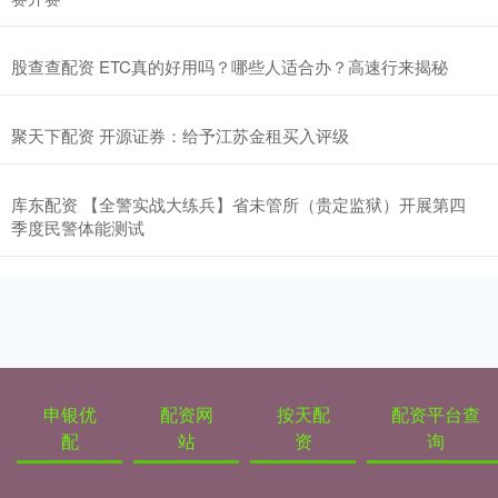
股查查配资 ETC真的好用吗？哪些人适合办？高速行来揭秘
聚天下配资 开源证券：给予江苏金租买入评级
库东配资 【全警实战大练兵】省未管所（贵定监狱）开展第四
季度民警体能测试
申银优
配资网
按天配
配资平台查
配
站
资
询