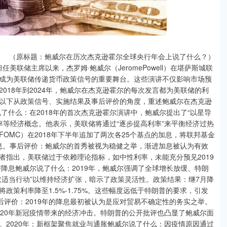
（原标题：鲍威尔在历次杰克逊霍尔全球央行年会上说了什么？）
任美联储主席以来，杰罗姆·鲍威尔（JeromePowell）在堪萨斯城联
成为美联储传递货币政策信号的重要舞台。这些演讲不仅影响市场预
018年到2024年，鲍威尔在杰克逊霍尔的每次发言都为美联储的利
以下从政策信号、实施结果及事后评价的角度，重述鲍威尔在杰克逊
了什么：在2018年的首次杰克逊霍尔演讲中，鲍威尔提出了“以星导
，强调自然失业率等经济概念。他表示，美联储将通过“逐步提高利率”来平衡经济过热
OMC）在2018年下半年追加了两次各25个基点的加息，将联邦基金
次加息。事后评价：鲍威尔的首秀被视为稳健之举，渐进加息被认为有效
者指出，美联储过于依赖理论指标，如中性利率，未能充分预见2019
与降息鲍威尔说了什么：2019年，鲍威尔强调了全球增长放缓、特朗
取适当行动”以维持经济扩张，暗示了政策灵活性。政策结果：继7月降
将政策利率降至1.5%-1.75%。这些幅度远低于特朗普的要求，引发
后评价：2019年的降息最初被认为是应对贸易不确定性的务实之举。
020年新冠疫情带来的经济冲击。特朗普的公开批评也凸显了鲍威尔面
。2020年：新框架聚焦就业与通胀鲍威尔说了什么：因疫情原因通过