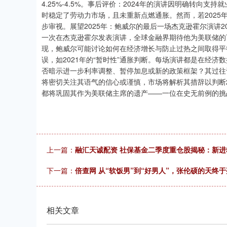
4.25%-4.5%。事后评价：2024年的演讲因明确转向
时稳定了劳动力市场，且未重新点燃通胀。然而，若202
步审视。展望2025年：鲍威尔的最后一场杰克逊霍尔演讲2
一次在杰克逊霍尔发表演讲，全球金融界期待他为美联储的
现，鲍威尔可能讨论如何在经济增长与防止过热之间取得平
误，如2021年的“暂时性”通胀判断。每场演讲都是在经济
否暗示进一步利率调整、暂停加息或新的政策框架？其过往
将密切关注其语气的信心或谨慎，市场将解析其措辞以判断
都将巩固其作为美联储主席的遗产——一位在史无前例的挑
上一篇：
融汇天诚配资 社保基金二季度重仓股揭秘：新进5
下一篇：
倍查网 从“软饭男”到“好男人”，张伦硕的天终
相关文章