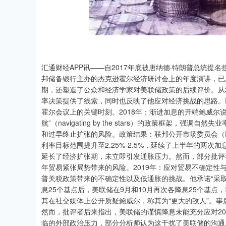
汇通财经APP讯——自2017年底被唐纳德·特朗普总统提名担
邦储备银行主办的杰克逊霍尔经济研讨会上的年度演讲，已
期，还塑造了公众和经济学家对美联储政策的后续评价。从2
率决策提供了线索，同时也反映了他应对经济挑战的思路。
霍尔会议上的关键时刻。2018年：渐进加息的开端鲍威尔说
航”（navigating by the stars）的政策框架
和过早终止扩张的风险。政策结果：联邦公开市场委员会（F
利率目标范围提升至2.25%-2.5%，延续了上半年的两
延长了经济扩张期，未立即引发通胀压力。然而，部分批评
年贸易紧张局势带来的风险。2019年：应对贸易不确定性
普关税政策带来的不确定性以及低通胀的挑战。他承诺“采
息25个基点后，美联储在9月和10月再次各降息25个基点，
其在社交媒体上公开质疑鲍威尔，称其为“更大的敌人”。事
然而，批评者后来指出，美联储的谨慎降息未能充分应对2
临的外部政治压力，部分分析师认为这干扰了美联储的沟通