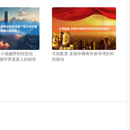
本小镇藤野的转型实
天宸配资 多国华裔青年探寻湾区科
循环资源是人的创造
技脉动