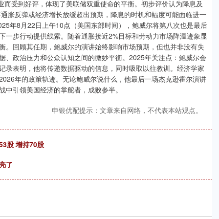
支持就业而受到好评，体现了美联储双重使命的平衡。初步评价认为降息及
5年通胀反弹或经济增长放缓超出预期，降息的时机和幅度可能面临进一
025年8月22日上午10点（美国东部时间），鲍威尔将第八次也是最后
下一步行动提供线索。随着通胀接近2%目标和劳动力市场降温迹象显
衡。回顾其任期，鲍威尔的演讲始终影响市场预期，但也并非没有失
数据、政治压力和公众认知之间的微妙平衡。2025年关注点：鲍威尔会
记录表明，他将传递数据驱动的信息，同时吸取以往教训。经济学家
2026年的政策轨迹。无论鲍威尔说什么，他最后一场杰克逊霍尔演讲
战中引领美国经济的掌舵者，成败参半。
申银优配提示：文章来自网络，不代表本站观点。
3股 增持70股
于亮了