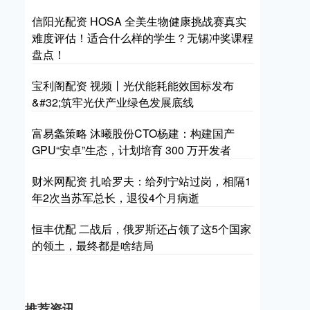
信阳光配资 HOSA 全美生物健康挑战赛真实
难度评估！适合什么样的学生？无锡冲奖课程
盘点！
宝利阁配资 视频丨光伏能耗能效国标发布
&#32;筑牢光伏产业绿色发展底线
富易螽策略 沐曦股份CTO杨建：构建国产
GPU“安卓”生态，计划培育 300 万开发者
财米网配资 扎哈罗夫：给列宁站过岗，相隔1
年2次当苏军总长，退役4个月病逝
恒丰优配 二战后，俄罗斯还占领了这5个国家
的领土，最终都是啥结局
推荐资讯