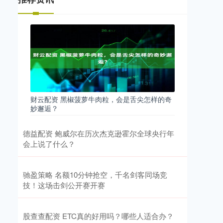
财云配资 黑椒菠萝牛肉粒，会是舌尖怎样的奇
妙邂逅？
德益配资 鲍威尔在历次杰克逊霍尔全球央行年
会上说了什么？
驰盈策略 名额10分钟抢空，千名剑客同场竞
技！这场击剑公开赛开赛
股查查配资 ETC真的好用吗？哪些人适合办？