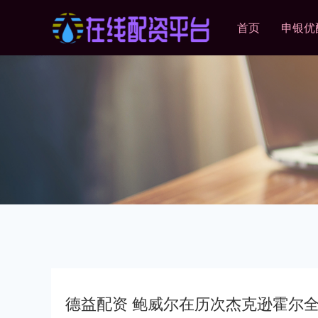
首页
申银优
德益配资 鲍威尔在历次杰克逊霍尔