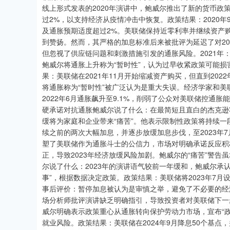
线上形式发表的2020年演讲中，鲍威尔推出了新的货币政
过2%，以支持经济从疫情冲击中恢复。政策结果：2020年
及通胀预期适度超过2%。美联储保持近零利率并继续资产
到赞扬。然而，其严格的加息标准后来被批评为延迟了对2
但忽视了供应链问题和刺激措施引发的通胀风险。2021年
鲍威尔将通胀上升称为“暂时性”，认为过早收紧政策可能
果：美联储在2021年11月开始缩减资产购买，但直到20
将通胀称为“暂时性”被广泛认为是重大失误。经济学家和
2022年6月通胀飙升至9.1%，削弱了公众对美联储控通胀
硬承诺对抗通胀鲍威尔说了什么：在最简短且直白的杰克逊
缓将为家庭和企业带来“痛苦”。他表示限制性政策将持续一段
续之前的两次大幅加息，并逐步放缓加息步伐，至2023年7月将
塑了美联储作为通胀斗士的公信力，市场对明确承诺反应积
正，导致2023年经济放缓风险加剧。鲍威尔的“痛苦”警告
尔说了什么：2023年的演讲语气较前一年缓和，鲍威尔承
事”，根据数据决定政策。政策结果：美联储将2023年7月设
事后评价：暂停加息被认为是审慎之举，避免了不必要的经
场分析师批评演讲缺乏明确指引，导致投资者对美联储下一
威尔明确表示政策重心从通胀转向保护劳动力市场，宣布“政
就业风险。政策结果：美联储在2024年9月降息50个基点