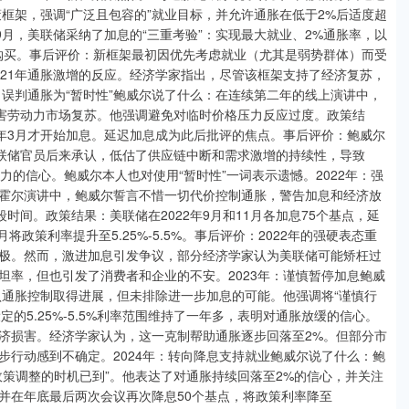
策框架，强调“广泛且包容的”就业目标，并允许通胀在低于2%后适度超
9月，美联储采纳了加息的“三重考验”：实现最大就业、2%通胀率，以
购买。事后评价：新框架最初因优先考虑就业（尤其是弱势群体）而受
021年通胀激增的反应。经济学家指出，尽管该框架支持了经济复苏，
：误判通胀为“暂时性”鲍威尔说了什么：在连续第二年的线上演讲中，
损害劳动力市场复苏。他强调避免对临时价格压力反应过度。政策结
22年3月才开始加息。延迟加息成为此后批评的焦点。事后评价：鲍威尔
美联储官员后来承认，低估了供应链中断和需求激增的持续性，导致
能力的信心。鲍威尔本人也对使用“暂时性”一词表示遗憾。2022年：强
霍尔演讲中，鲍威尔誓言不惜一切代价控制通胀，警告加息和经济放
时间。政策结果：美联储在2022年9月和11月各加息75个基点，延
政策利率提升至5.25%-5.5%。事后评价：2022年的强硬表态重
极。然而，激进加息引发争议，部分经济学家认为美联储可能矫枉过
虽坦率，但也引发了消费者和企业的不安。2023年：谨慎暂停加息鲍威
认通胀控制取得进展，但未排除进一步加息的可能。他强调将“谨慎行
定的5.25%-5.5%利率范围维持了一年多，表明对通胀放缓的信心。
济损害。经济学家认为，这一克制帮助通胀逐步回落至2%。但部分市
步行动感到不确定。2024年：转向降息支持就业鲍威尔说了什么：鲍
策调整的时机已到”。他表达了对通胀持续回落至2%的信心，并关注
，并在年底最后两次会议再次降息50个基点，将政策利率降至