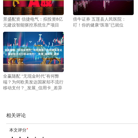
景盛配资 信捷电气：拟投资8亿
倍牛证券 五莲县人民医院：
元建设智能驱控系统生产项目
叮！你的健康“医靠”已就位
全赢随配 “无现金时代”有何弊
端？为何欧美发达国家却不流行
移动支付？_发展_信用卡_差异
相关评论
本文评分
*