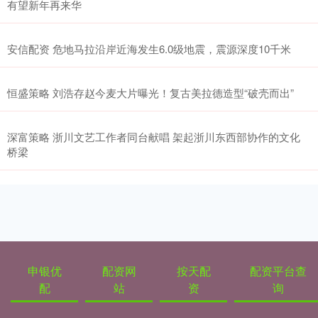
有望新年再来华
安信配资 危地马拉沿岸近海发生6.0级地震，震源深度10千米
恒盛策略 刘浩存赵今麦大片曝光！复古美拉德造型“破壳而出”
深富策略 浙川文艺工作者同台献唱 架起浙川东西部协作的文化
桥梁
申银优
配资网
按天配
配资平台查
配
站
资
询