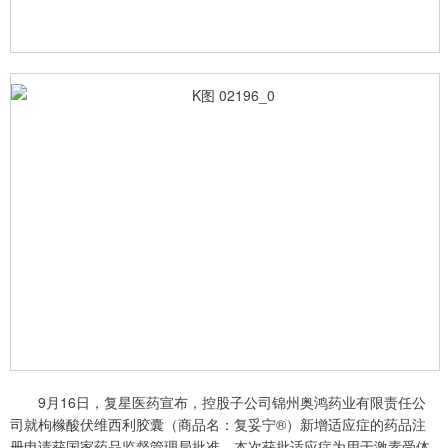
9月16日，复星医药宣布，控股子公司锦州奥鸿药业有限责任公
司就枸橼酸伏维西利胶囊（商品名：复妥宁®）新增适应症的药品注
册申请获国家药品监督管理局批准。本次获批适应症为用于激素受体