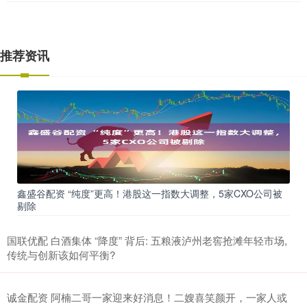
推荐资讯
鑫盛谷配资 “纯度”更高！港股这一指数大调整，5家CXO公司被
剔除
国联优配 白酒集体 “降度” 背后: 五粮液泸州老窖抢滩年轻市场,
传统与创新该如何平衡?
诚金配资 阿楠二哥一家迎来好消息！二嫂喜笑颜开，一家人或