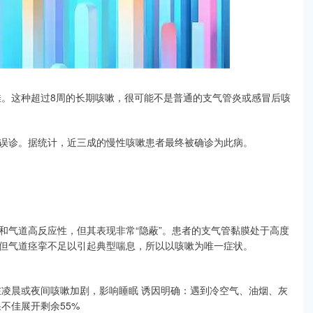
佳。这种超过8周的长期咳嗽，很可能不是普通的支气管炎或感冒后咳
误诊。据统计，近三成的慢性咳嗽患者最终被确诊为此病。
和气道高反应性，但其表现非常“隐蔽”。患者的支气管黏膜处于高度
但气道痉挛不足以引起典型喘息，所以以咳嗽为唯一症状。
在凌晨或夜间咳嗽加剧，影响睡眠 诱因明确：遇到冷空气、油烟、灰
不佳展开剩余55%