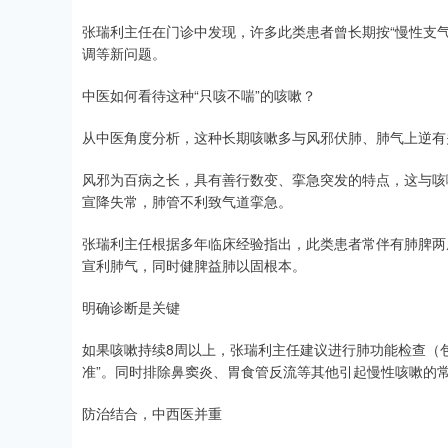
张瑞利主任在门诊中发现，许多此类患者曾长期按“慢性支
调等新问题。
中医如何看待这种“只咳不喘”的咳嗽？
从中医角度分析，这种长期咳嗽多与风邪伏肺、肺气上逆有
风邪为百病之长，具有善行数变、挛急突发的特点，这与咳
宣降失常，肺管不利致气道挛急。
张瑞利主任根据多年临床经验指出，此类患者常伴有肺脾两
宣利肺气，同时健脾益肺以固根本。
明确诊断是关键
如果咳嗽持续8周以上，张瑞利主任建议进行肺功能检查（
准”。同时排除鼻窦炎、胃食管反流等其他引起慢性咳嗽的
防治结合，中西医并重