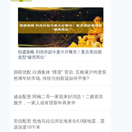
恒盛策略 刘浩存赵今麦大片曝光！复古美拉德
造型“破壳而出”
国联优配 白酒集体 “降度” 背后: 五粮液泸州老窖
抢滩年轻市场, 传统与创新该如何平衡?
诚金配资 阿楠二哥一家迎来好消息！二嫂喜笑
颜开，一家人或有望新年再来华
安信配资 危地马拉沿岸近海发生6.0级地震，震
源深度10千米