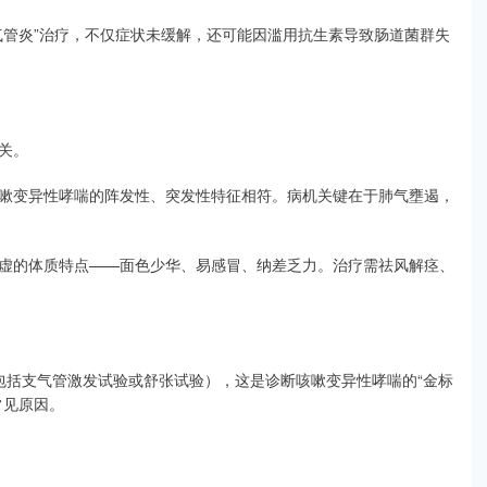
气管炎”治疗，不仅症状未缓解，还可能因滥用抗生素导致肠道菌群失
关。
嗽变异性哮喘的阵发性、突发性特征相符。病机关键在于肺气壅遏，
虚的体质特点——面色少华、易感冒、纳差乏力。治疗需祛风解痉、
包括支气管激发试验或舒张试验），这是诊断咳嗽变异性哮喘的“金标
常见原因。