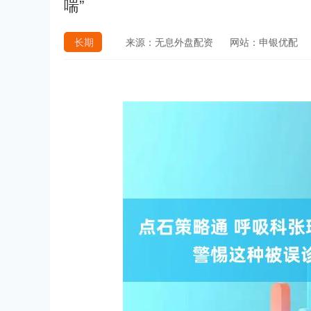
喘”
长期
来源：无息外盘配资
网站：申银优配