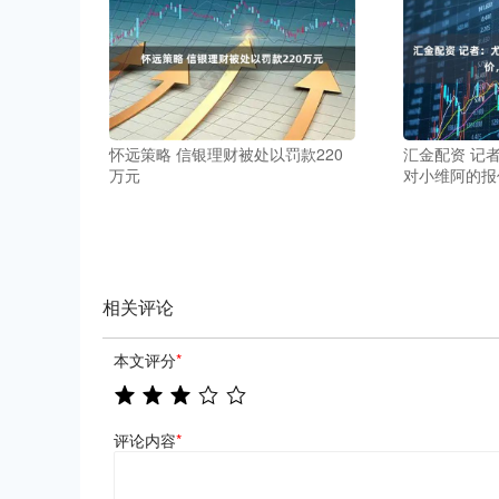
怀远策略 信银理财被处以罚款220
汇金配资 记
万元
对小维阿的报
相关评论
本文评分
*
评论内容
*