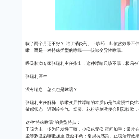
咳了两个月还不好？ 吃了消炎药、止咳药，却依然效果不
嗽，而是一种特殊类型的哮喘——咳嗽变异性哮喘。
呼吸肺病专家张瑞利主任指出，这种哮喘只咳不喘，极易被
张瑞利医生
没有喘息，怎么也是哮喘？
张瑞利主任解释，咳嗽变异性哮喘的本质仍是气道慢性炎症
敏感状态，遇到冷空气、烟雾、花粉等刺激便会剧烈咳嗽，
这种“特殊哮喘”的典型特点：
干咳为主：多为阵发性干咳，少痰或无痰 夜间加重：常常
尘等刺激后咳嗽加重 迁延不愈：常规抗感染、止咳治疗效果