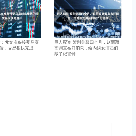
者：尤文准备接受马赛
巨人配资 暂别荧幕四个月，赵丽颖
价，交易很快完成
高调宣布好消息，给内娱女演员们
敲了记警钟