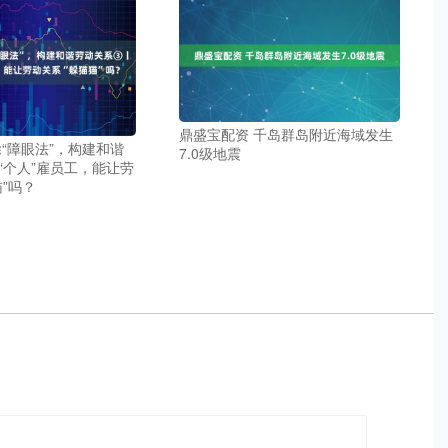
鼎盛宝配资 千岛群岛附近海域发生
除“障眼法”，构建和谐
7.0级地震
“个人”雇员工，能让劳
”吗？