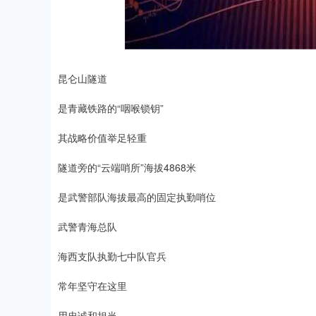
昆仑山隧道
是青藏铁路的“咽喉锁钥”
其战略价值举足轻重
隧道旁的“云端哨所”海拔4868米
是武警部队海拔最高的固定执勤哨位
武警青海总队
海西支队执勤七中队官兵
常年坚守在这里
用忠诚和担当