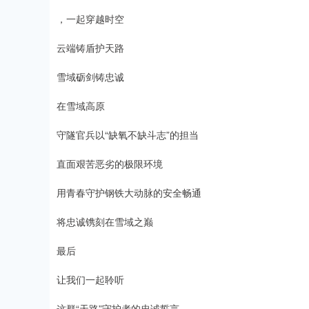
，一起穿越时空
云端铸盾护天路
雪域砺剑铸忠诚
在雪域高原
守隧官兵以“缺氧不缺斗志”的担当
直面艰苦恶劣的极限环境
用青春守护钢铁大动脉的安全畅通
将忠诚镌刻在雪域之巅
最后
让我们一起聆听
这群“天路”守护者的忠诚誓言