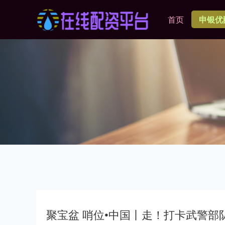
首页
申银优
聚宝盆 哨位•中国丨走！打卡武警