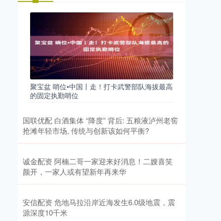
聚宝盆 哨位•中国丨走！打卡武警部队海拔最高
的固定执勤哨位
国联优配 白酒集体 “降度” 背后: 五粮液泸州老窖
抢滩年轻市场, 传统与创新该如何平衡?
诚金配资 阿楠二哥一家迎来好消息！二嫂喜笑
颜开，一家人或有望新年再来华
安信配资 危地马拉沿岸近海发生6.0级地震，震
源深度10千米