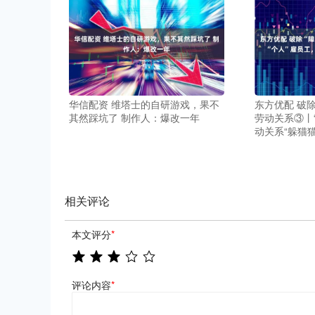
华信配资 维塔士的自研游戏，果不
东方优配 破
其然踩坑了 制作人：爆改一年
劳动关系③丨
动关系“躲猫猫
相关评论
本文评分
*
评论内容
*