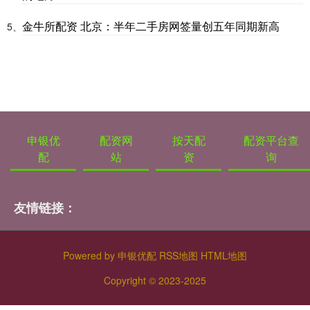
金牛所配资 北京：半年二手房网签量创五年同期新高
5、
申银优
配资网
按天配
配资平台查
配
站
资
询
友情链接：
Powered by
申银优配
RSS地图
HTML地图
Copyright
© 2023-2025