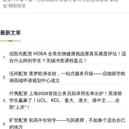
会”精彩纷呈
最新文章
信阳光配资 HOSA 全美生物健康挑战赛真实难度评估！适
1、
合什么样的学生？无锡冲奖课程盘点！
伍祥配资 逐梦欧洲名校，一站式服务升级——启德留学欧
2、
洲高端申请规划中心成立
仟隽配资 上海2026首批公务员拟录用名单出炉！英港留
学生赢麻了！UCL、KCL、曼大、港大、港中文……全
3、
部“上岸”！
旷世配资 初高中生转学——与其硬撑，不如换个适合自己
4、
的地方