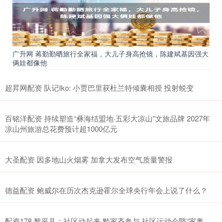
广升网 蒋勤勤晒旅行全家福，大儿子身高抢镜，陈建斌基因强大
俩娃都像他
超昇网配资 队记Iko: 小贾巴里获杜兰特倾囊相授 投射蜕变
百铭洋配资 持续塑造“彝海结盟地·五彩大凉山”文旅品牌 2027年
凉山州旅游总花费预计超1000亿元
大圣配资 因多地山火烟雾 加拿大发布空气质量警报
德益配资 鲍威尔在历次杰克逊霍尔全球央行年会上说了什么？
配资178 黎平县：社区动起来·黔家齐参与 社区运动会暨“家奥