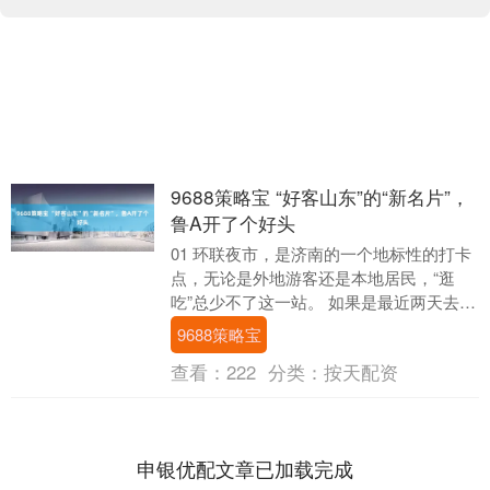
9688策略宝 “好客山东”的“新名片”，
鲁A开了个好头
01 环联夜市，是济南的一个地标性的打卡
点，无论是外地游客还是本地居民，“逛
吃”总少不了这一站。 如果是最近两天去环
联夜市，那么您有福了，一场“美食争霸
9688策略宝
赛”正在....
查看：
222
分类：
按天配资
申银优配文章已加载完成