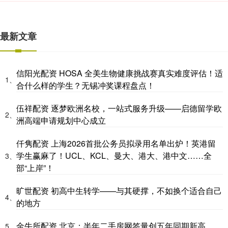
最新文章
信阳光配资 HOSA 全美生物健康挑战赛真实难度评估！适
1、
合什么样的学生？无锡冲奖课程盘点！
伍祥配资 逐梦欧洲名校，一站式服务升级——启德留学欧
2、
洲高端申请规划中心成立
仟隽配资 上海2026首批公务员拟录用名单出炉！英港留
学生赢麻了！UCL、KCL、曼大、港大、港中文……全
3、
部“上岸”！
旷世配资 初高中生转学——与其硬撑，不如换个适合自己
4、
的地方
金牛所配资 北京：半年二手房网签量创五年同期新高
5、