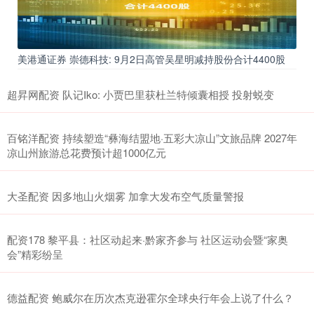
美港通证券 崇德科技: 9月2日高管吴星明减持股份合计4400股
超昇网配资 队记Iko: 小贾巴里获杜兰特倾囊相授 投射蜕变
百铭洋配资 持续塑造“彝海结盟地·五彩大凉山”文旅品牌 2027年
凉山州旅游总花费预计超1000亿元
大圣配资 因多地山火烟雾 加拿大发布空气质量警报
配资178 黎平县：社区动起来·黔家齐参与 社区运动会暨“家奥
会”精彩纷呈
德益配资 鲍威尔在历次杰克逊霍尔全球央行年会上说了什么？