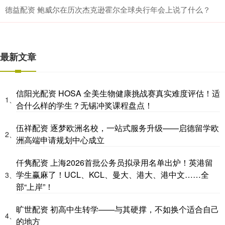
德益配资 鲍威尔在历次杰克逊霍尔全球央行年会上说了什么？
最新文章
信阳光配资 HOSA 全美生物健康挑战赛真实难度评估！适
1、
合什么样的学生？无锡冲奖课程盘点！
伍祥配资 逐梦欧洲名校，一站式服务升级——启德留学欧
2、
洲高端申请规划中心成立
仟隽配资 上海2026首批公务员拟录用名单出炉！英港留
学生赢麻了！UCL、KCL、曼大、港大、港中文……全
3、
部“上岸”！
旷世配资 初高中生转学——与其硬撑，不如换个适合自己
4、
的地方