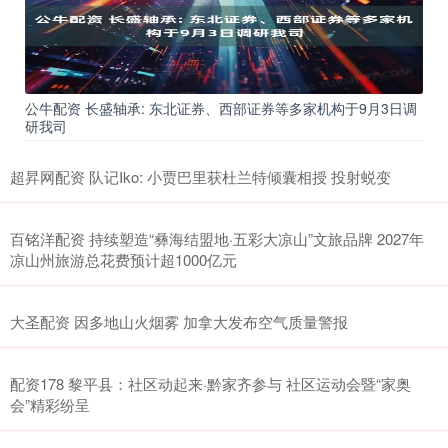
公牛配资 长盛轴承: 东北证券、西部证券等多家机构于9月3日调
研我司
超昇网配资 队记Iko: 小贾巴里获杜兰特倾囊相授 投射蜕变
百铭洋配资 持续塑造“彝海结盟地·五彩大凉山”文旅品牌 2027年
凉山州旅游总花费预计超1000亿元
大圣配资 因多地山火烟雾 加拿大发布空气质量警报
配资178 黎平县：社区动起来·黔家齐参与 社区运动会暨“家奥
会”精彩纷呈