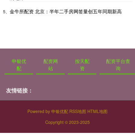
金牛所配资 北京：半年二手房网签量创五年同期新高
5、
申银优
配资网
按天配
配资平台查
配
站
资
询
友情链接：
Powered by
申银优配
RSS地图
HTML地图
Copyright
© 2023-2025