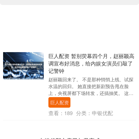
巨人配资 暂别荧幕四个月，赵丽颖高
调宣布好消息，给内娱女演员们敲了
记警钟
赵丽颖回来了。 不是那种悄悄上线、试探
水温的回归。 她直接把新剧预告甩在脸
上，央视屏都下场转发，还搞抽奖。 这操
作，内娱这几年没几个人能扛得住。 她消
巨人配资
失荧幕四个....
查看：
189
分类：
申银优配