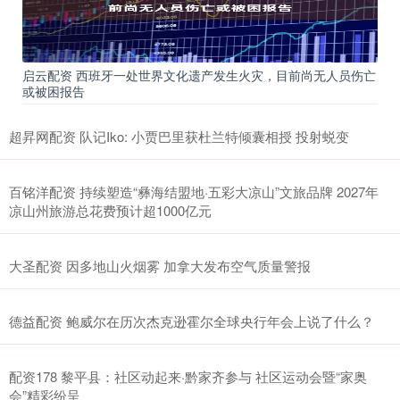
启云配资 西班牙一处世界文化遗产发生火灾，目前尚无人员伤亡
或被困报告
超昇网配资 队记Iko: 小贾巴里获杜兰特倾囊相授 投射蜕变
百铭洋配资 持续塑造“彝海结盟地·五彩大凉山”文旅品牌 2027年
凉山州旅游总花费预计超1000亿元
大圣配资 因多地山火烟雾 加拿大发布空气质量警报
德益配资 鲍威尔在历次杰克逊霍尔全球央行年会上说了什么？
配资178 黎平县：社区动起来·黔家齐参与 社区运动会暨“家奥
会”精彩纷呈