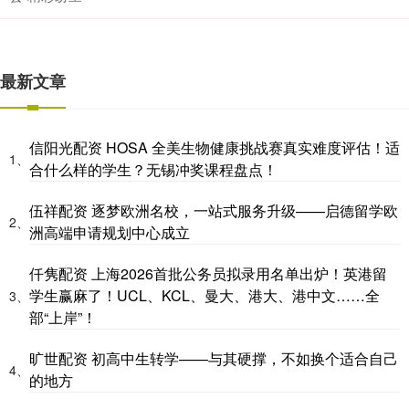
最新文章
信阳光配资 HOSA 全美生物健康挑战赛真实难度评估！适
1、
合什么样的学生？无锡冲奖课程盘点！
伍祥配资 逐梦欧洲名校，一站式服务升级——启德留学欧
2、
洲高端申请规划中心成立
仟隽配资 上海2026首批公务员拟录用名单出炉！英港留
学生赢麻了！UCL、KCL、曼大、港大、港中文……全
3、
部“上岸”！
旷世配资 初高中生转学——与其硬撑，不如换个适合自己
4、
的地方