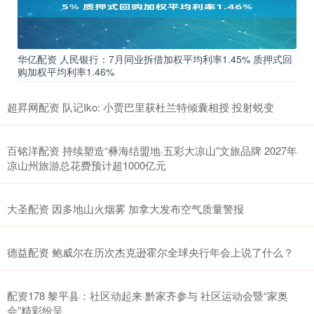
华亿配资 人民银行：7月同业拆借加权平均利率1.45% 质押式回
购加权平均利率1.46%
超昇网配资 队记Iko: 小贾巴里获杜兰特倾囊相授 投射蜕变
百铭洋配资 持续塑造“彝海结盟地·五彩大凉山”文旅品牌 2027年
凉山州旅游总花费预计超1000亿元
大圣配资 因多地山火烟雾 加拿大发布空气质量警报
德益配资 鲍威尔在历次杰克逊霍尔全球央行年会上说了什么？
配资178 黎平县：社区动起来·黔家齐参与 社区运动会暨“家奥
会”精彩纷呈