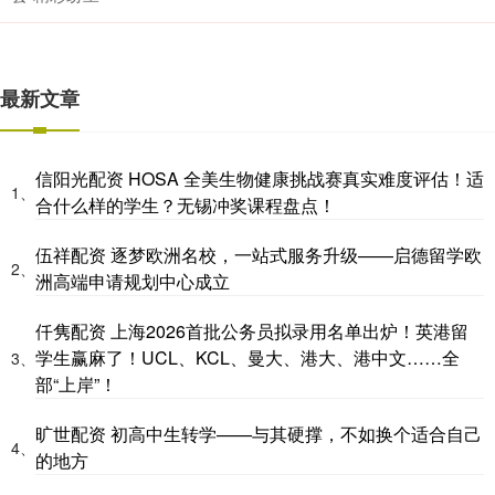
最新文章
信阳光配资 HOSA 全美生物健康挑战赛真实难度评估！适
1、
合什么样的学生？无锡冲奖课程盘点！
伍祥配资 逐梦欧洲名校，一站式服务升级——启德留学欧
2、
洲高端申请规划中心成立
仟隽配资 上海2026首批公务员拟录用名单出炉！英港留
学生赢麻了！UCL、KCL、曼大、港大、港中文……全
3、
部“上岸”！
旷世配资 初高中生转学——与其硬撑，不如换个适合自己
4、
的地方