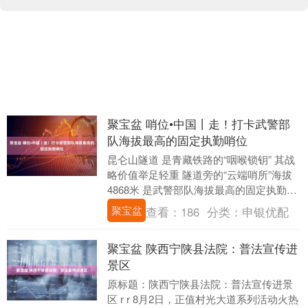
聚宝盆 哨位•中国丨走！打卡武警部
队海拔最高的固定执勤哨位
昆仑山隧道 是青藏铁路的“咽喉锁钥” 其战
略价值举足轻重 隧道旁的“云端哨所”海拔
4868米 是武警部队海拔最高的固定执勤哨
位 武警青海总队 海西支队执勤七中队....
聚宝盆
查看：
186
分类：
申银优配
聚宝盆 陕西宁陕县法院：普法宣传进
景区
原标题：陕西宁陕县法院：普法宣传进景
区 r r 8月2日，正值村光大道系列活动火热