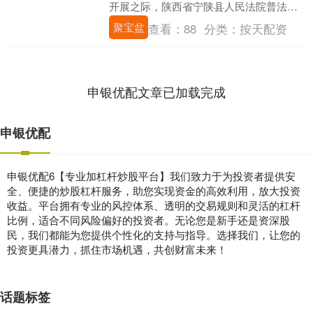
开展之际，陕西省宁陕县人民法院普法宣
讲团结合县域旅游特色，走进筒车湾漂
聚宝盆
查看：
88
分类：
按天配资
流、苍龙....
申银优配文章已加载完成
申银优配
申银优配6【专业加杠杆炒股平台】我们致力于为投资者提供安
全、便捷的炒股杠杆服务，助您实现资金的高效利用，放大投资
收益。平台拥有专业的风控体系、透明的交易规则和灵活的杠杆
比例，适合不同风险偏好的投资者。无论您是新手还是资深股
民，我们都能为您提供个性化的支持与指导。选择我们，让您的
投资更具潜力，抓住市场机遇，共创财富未来！
话题标签