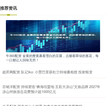
推荐资讯
牛360配资 金黄的蟹黄裹着雪白的豆腐，点缀着翠绿的葱花，每
一口都让人回味无穷！
超昇网配资 队记Iko: 小贾巴里获杜兰特倾囊相授 投射蜕变
百铭洋配资 持续塑造“彝海结盟地·五彩大凉山”文旅品牌 2027年
凉山州旅游总花费预计超1000亿元