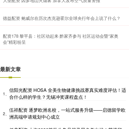
大圣配资 因多地山火烟雾 加拿大发布空气质量警报
德益配资 鲍威尔在历次杰克逊霍尔全球央行年会上说了什么？
配资178 黎平县：社区动起来·黔家齐参与 社区运动会暨“家奥
会”精彩纷呈
最新文章
信阳光配资 HOSA 全美生物健康挑战赛真实难度评估！适
1、
合什么样的学生？无锡冲奖课程盘点！
伍祥配资 逐梦欧洲名校，一站式服务升级——启德留学欧
2、
洲高端申请规划中心成立