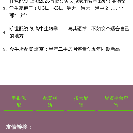
仟隽配资 上海2026首批公务员拟录用名单出炉！英港留
学生赢麻了！UCL、KCL、曼大、港大、港中文……全
3、
部“上岸”！
旷世配资 初高中生转学——与其硬撑，不如换个适合自己
4、
的地方
金牛所配资 北京：半年二手房网签量创五年同期新高
5、
申银优
配资网
按天配
配资平台查
配
站
资
询
友情链接：